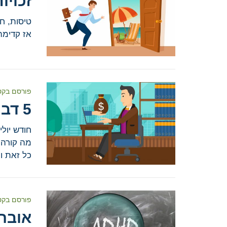
זכויו
טיסות, חש
אז קדימה
פורסם בקט
5 דברים שלא ידעתם על דמי הבראה
חודש יולי
כל זאת ו
פורסם בקט
אובח