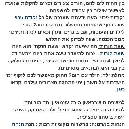
בין החיתולים לזום, הורים צעירים זכאים להקלות שנועדו
לאפשר שילוב בין עבודה למשפחה.
נקודות זיכוי
: האם ידעתם שערכה של כל
נקודת זיכוי
שווה כסף שמופחת מתשלום מס ההכנסה? הורים
לילדים (פעוטות, וגם בוגרים יותר) זכאים לנקודות זיכוי
ממס הכנסה. שווה לבדוק את התלוש.
שעת הורות:
מה שפעם נקרא "שעת הנקה" הוא היום
שעת הורות
– זכות להיעדר שעה אחת ביום מהעבודה,
למשך 4 חודשים מתום חופשת הלידה, הניתנת לחלוקה
בין בני הזוג (בתנאים מסוימים).
מחלת ילד:
הילד עם חום? החוק מאפשר לכם לזקוף ימי
היעדרות על חשבון ימי המחלה הצבורים שלכם. קראו
כאן
.
למשפחות שבראשן הורה עצמאי ("חד-הוריות")
להיות הורה יחיד זה אתגר כפול, ולכן המחוקק מעניק
רשת ביטחון ספציפית.
הנחות בארנונה:
ברשויות מקומיות רבות ניתנת
הנחה