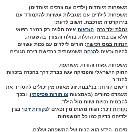
משפחות מיוחדות (ילדים עם צרכים מיוחדים)
משפחות לילדים עם מוגבלות עשויות להתמודד עם
בירוקרטיה מורכבת. חשוב לדעת:
גמלת ילד נכה
:
הזכאות
אינה תלויה רק במצב רפואי
אלא גם במידת התלות בזולת והצורך בהשגחה.
הנחות במס רכישה
: הורים לילדים עם נכות עשויים
להיות זכאים ל
הנחה
משמעותית ברכישת דירת מגורים.
משפחות גאות והורות משותפת
החוק הישראלי והפסיקה עשו כברת דרך בהכרה בזכויות
להט"ב.
רישום הורות
: בני/בנות זוג מאותו מין יכולים להסדיר את
מעמדם כהורים (באמצעות
צו הורות פסיקתי
), ובכך
להבטיח זכויות שוות מול הילד.
נקודות זיכוי
: זוגות מאותו מין זכאים ל
נקודות זיכוי
בגין
ילדיהם בדיוק כמו כל המשפחות.
סיכום: הידע הוא הכוח של המשפחה שלכם.