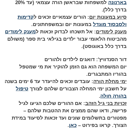
בארנונה
למשפחות שבראשן הורה עצמאי (עד 20%
בדרך כלל).
סיוע במעונות יום
: הורים עצמאיים זכאים ל
קדימות
ולסבסוד מוגדל
במעונות יום ובמשפחתונים.
מענק לימודים
: אל תשכחו לבדוק זכאות ל
מענק לימודים
מהביטוח הלאומי עבור ילדים בגילאי בית ספר (משולם
בדרך כלל באוגוסט).
דור הסנדוויץ': דואגים לילדים ולהורים
יום המשפחה הוא גם הזמן להוקיר את מי שמטפל
בהוריו המתבגרים.
ימי מחלת הורה
: עובדים זכאים להיעדר עד 6 ימים בשנה
על חשבון ימי המחלה הצבורים שלהם לצורך
טיפול
בהורה חולה
.
זכויות בני גיל הזהב
: אם ההורים שלכם הגיעו לגיל
פרישה, ודאו שהם ממצים את ההטבות שלהם –
מפטורים בתשלומים שונים ועד זכאות לסיעוד במידת
הצורך. קראו בפירוט –
כאן
.