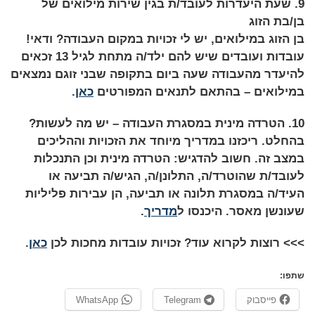
9. שעת היעדרות לעובד/ת בגין שירות מילואים של
בן/בת הזוג
בן הזוג במילואים, יש לי זכויות במקום העבודה? ודאי!
עובדות ועובדים שיש להם ילד/ה מתחת לגיל 13 זכאים
להיעדר מהעבודה שעה ביום בתקופה שבני זוגם נמצאים
במילואים – בהתאם לתנאים המפורטים
כאן
.
10. הטרדה מינית במסגרת העבודה – יש מה לעשות?
בהחלט. ריכזנו במדריך מיוחד את הזכויות וההליכים
במצב זה. חשוב להדגיש: הטרדה מינית וכן התנכלות
לעובד/ת שהוטרד/ה, התלונן/ה, הגיש/ה תביעה או
העיד/ה במסגרת תלונה או תביעה, הן עבירות פליליות
שעונשן מאסר. היכנסו ל
מדריך
.
>>> רוצות לקרוא עוד? זכויות עובדות מחכות לכן
כאן
.
שתפו:
פייסבוק
Telegram
WhatsApp