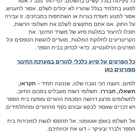
כל פעילות בגלל קשיים בתשלום. לפי חוזר מנכ"ל אסור
לפגוע בתלמיד בגלל שהוריו לא יכולים לשלם. אסור להעניש,
אסור למנוע תעודת בגרות או השתתפות במבחנים. זו עבירה
על החוק.
אם אתם מתקשים לשלם את תשלומי הרשות,
תוכלו להיעזר במלגות סיוע של משרד החינוך. את
הקריטריונים לחלוקת המלגות, מועדים להגשת הטפסים וכל
הפרטים הרלוונטיים, כדאי לבדוק בבית הספר.
כל הפרטים על סיוע כלכלי להורים במערכת החינוך
מפורטים כאן
לסיום, העצה הכי טובה שלנו, שנכונה תמיד –
תקראו,
תשאלו, תבררו
. תשלומי רשות מוגבלים בסכום החיוב,
לתשלומים מרצון דרושה הסכמת ההורים ומפקח בית הספר
ויש דברים שאסור לבקש עבורם כסף מההורים ומהתלמידים.
אל תשלמו באופן אוטומטי, אל תהססו לגשת למזכירות בית
הספר ולברר ובעיקר – דעו את זכויותיכם.