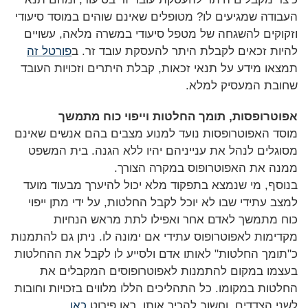
העבודה שמגיעים לו? מטופלים שאינם שוהים במוסד סיעודי
וזקוקים להשגחה של מטפל סיעודי במשרה מלאה, עשויים
להיות זכאים לקבלת היתר להעסקת עובד זר. ב
פורטל זה
תמצאו מידע על תנאי זכאות, קבלת היתרים וזכויות העובד
שחובת המעסיק למלא.
אפוטרופסות, תומך החלטות וייפוי כוח מתמשך
מוסד האפוטרופסות נועד למנוע מצבים בהם אנשים שאינם
מסוגלים לנהל את ענייניהם יהיו ללא הגנה. בית המשפט
ממנה את האפוטרופוס במקרה הצורך.
בנוסף, מי שנמצא בתפקוד מלא יכול להיערך מבעוד מועד
למצב עתידי שבו לא יוכל לקבל החלטות, על ידי מתן ייפוי
כוח מתמשך לאדם אחר ואפילו לתת מראש הנחיות
מקדימות לאפוטרופוס עתידי אם ימונה לו. ניתן גם להתמנות
כ"תומך החלטות" לאותו אדם ולסייע לו לקבל את ההחלטות
בעצמו במקום להתמנות לאפוטרופוסים המקבלים את
החלטות במקומו. כל התהליכים הללו מלווים בזכויות וחובות
לשני הצדדים, וחשוב להכיר אותן. ראו פירוט
כאן
.