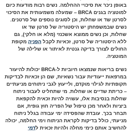
באופן ניכר את סיכויי ההחלמה. נשים רבות מודעות כיום
למוטציה בגנים BRCA – שמעלה משמעותית את הסיכוי
לסרטן שד או שחלות, וכן לסוגים נוספים של סרטנים.
נשים שבמשפחתן יש היסטוריה של סרטן שד או
שחלות, וכן נשים ממוצא אשכנזי (מלא או חלקי), גם
ללא היסטוריה של סרטן, זכאיות לקבל
הפניה
מקופת
החולים לצורך בדיקה גנטית לאיתור או שלילה של
המוטציה.
נשים בריאות שנמצאו חיוביות ל-BRCA יכולות להיעזר
במרפאות ייעודיות עבור נשאיות, שם הן זכאיות לבדיקות
תקופתיות לגילוי מוקדם, ולייעוץ לגבי ניתוחים מניעתיים
– כריתת שדיים או שחלות. מי שתחליט לעבור ניתוח
שחלות בנסיבות אלו, עשויה להיות זכאית להקפאת
ביציות ולאחר מכן טיפול של הפריה חוץ גופית, אם
תבחר בכך. עובדת שהפסידה ימי עבודה בגלל ניתוח
מניעתי, כולל בדיקות לקראת הניתוח וימי החלמה, יכולה
להחשיב אותם כימי מחלה ולהיות זכאית ל
דמי