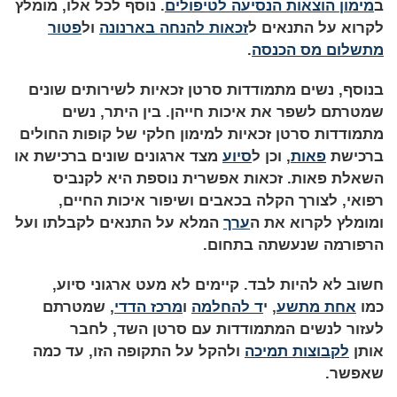
ב
מימון הוצאות הנסיעה לטיפולים
. נוסף לכל אלו, מומלץ
לקרוא על התנאים ל
זכאות להנחה בארנונה
ול
פטור
מתשלום מס הכנסה
.
בנוסף, נשים מתמודדות סרטן זכאיות לשירותים שונים
שמטרתם לשפר את איכות חייהן. בין היתר, נשים
מתמודדות סרטן זכאיות למימון חלקי של קופות החולים
ברכישת
פאות
, וכן ל
סיוע
מצד ארגונים שונים ברכישת או
השאלת פאות. זכאות אפשרית נוספת היא לקנביס
רפואי, לצורך הקלה בכאבים ושיפור איכות החיים,
ומומלץ לקרוא את ה
ערך
המלא על התנאים לקבלתו ועל
הרפורמה שנעשתה בתחום.
חשוב
לא להיות לבד. קיימים לא מעט ארגוני סיוע,
כמו
אחת מתשע
, י
ד להחלמה
ו
מרכז הדדי
, שמטרתם
לעזור לנשים המתמודדות עם סרטן השד, לחבר
אותן
לקבוצות תמיכה
ולהקל על התקופה הזו, עד כמה
שאפשר.