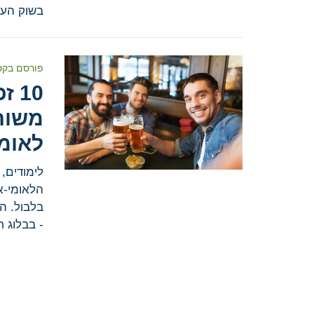
בשוק העב
פורסם בקט
10 
משוח
לאומי
לימודים,
הלאומי-א
בלבול. ה
- בבלוג 